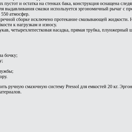
 пустот и остатка на стенках бака, конструкция оснащена сле
Для выдавливания смазки используется эргономичный рычаг с пр
 550 атмосфер.
пречной сборке исключено протекание смазывающей жидкости. На
кости к нагрузкам и износу.
укав, четырехлепестковая насадка, прямая трубка, плунжерный
а бочку;
у;
лужбы;
ору.
ить ручную смазочную систему Pressol для емкостей 20 кг. Эр
атериалов.