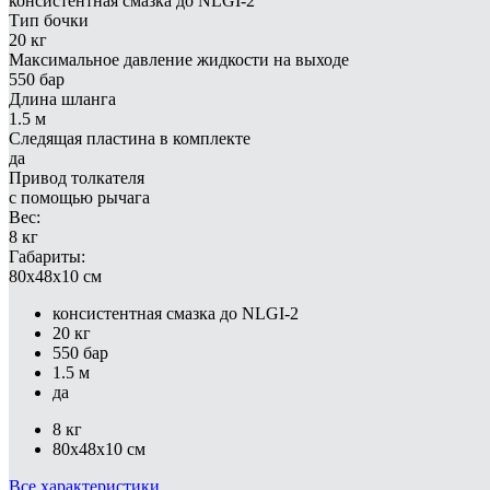
консистентная смазка до NLGI-2
Тип бочки
20 кг
Максимальное давление жидкости на выходе
550 бар
Длина шланга
1.5 м
Следящая пластина в комплекте
да
Привод толкателя
с помощью рычага
Вес:
8 кг
Габариты:
80x48x10 см
консистентная смазка до NLGI-2
20 кг
550 бар
1.5 м
да
8 кг
80x48x10 см
Все характеристики