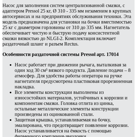
Насос для заполнения систем централизованной смазки, с
адаптером Pressol 25 кг, Ø 310 - 335 мм незаменим в крупных
автосервисах и на предприятиях обслуживания техники. Эта
модель предназначена для установки на бочки вместимостью
25 кг с диаметром горловины от 310 до 335 мм. Нагнетатель
обеспечивает чистую и быструю подачу консистентной
смазки вязкостью до NLGI-2. Комплектация включает
раздаточный шланг и разъем Rectus.
Особенности раздаточной системы Pressol арт. 17014
Насос работает при движении рычага, выталкивая за
один ход 30 см³ вязкого продукта. Давление подачи – 8
атмосфер. Для удобства работы оператора на ручке
нагнетателя предусмотрена пластиковая прорезиненная
накладка.
Все элементы конструкции выполнены из
износостойких материалов, устойчивых к коррозии и
компонентам смазки. Головка отлита из цинка,
остальные металлические элементы конструкции
произведены из оцинкованной стали.
Защитная крышка, устанавливаемая на бочку,
эмалирована, что предотвращает появление коррозии.
Насос устанавливается на ёмкость с помощью
фирменного крепления-звездочки.