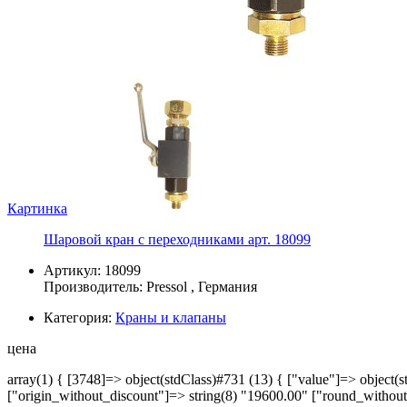
Картинка
Шаровой кран с переходниками арт. 18099
Артикул: 18099
Производитель:
Pressol
, Германия
Категория:
Краны и клапаны
цена
array(1) { [3748]=> object(stdClass)#731 (13) { ["value"]=> object(s
["origin_without_discount"]=> string(8) "19600.00" ["round_without_