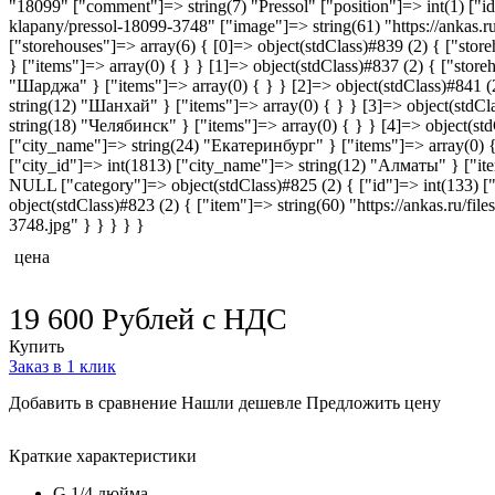
"18099" ["comment"]=> string(7) "Pressol" ["position"]=> int(1) ["
klapany/pressol-18099-3748" ["image"]=> string(61) "https://ankas.ru/
["storehouses"]=> array(6) { [0]=> object(stdClass)#839 (2) { ["sto
} ["items"]=> array(0) { } } [1]=> object(stdClass)#837 (2) { ["sto
"Шарджа" } ["items"]=> array(0) { } } [2]=> object(stdClass)#841 (
string(12) "Шанхай" } ["items"]=> array(0) { } } [3]=> object(stdCla
string(18) "Челябинск" } ["items"]=> array(0) { } } [4]=> object(std
["city_name"]=> string(24) "Екатеринбург" } ["items"]=> array(0) { 
["city_id"]=> int(1813) ["city_name"]=> string(12) "Алматы" } ["items
NULL ["category"]=> object(stdClass)#825 (2) { ["id"]=> int(133) [
object(stdClass)#823 (2) { ["item"]=> string(60) "https://ankas.ru/fi
3748.jpg" } } } } }
цена
19 600
Рублей
с НДС
Купить
Заказ в 1 клик
Добавить в сравнение
Нашли дешевле
Предложить цену
Краткие характеристики
G 1/4 дюйма