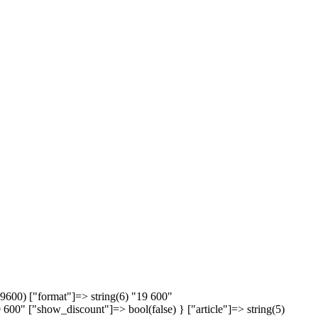
19600) ["format"]=> string(6) "19 600"
600" ["show_discount"]=> bool(false) } ["article"]=> string(5)