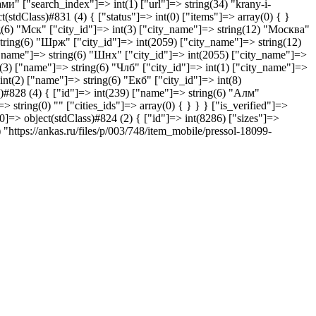
" ["search_index"]=> int(1) ["url"]=> string(34) "krany-i-
(stdClass)#831 (4) { ["status"]=> int(0) ["items"]=> array(0) { }
ng(6) "Мск" ["city_id"]=> int(3) ["city_name"]=> string(12) "Москва"
string(6) "Шрж" ["city_id"]=> int(2059) ["city_name"]=> string(12)
 ["name"]=> string(6) "Шнх" ["city_id"]=> int(2055) ["city_name"]=>
t(3) ["name"]=> string(6) "Члб" ["city_id"]=> int(1) ["city_name"]=>
int(2) ["name"]=> string(6) "Екб" ["city_id"]=> int(8)
s)#828 (4) { ["id"]=> int(239) ["name"]=> string(6) "Алм"
 string(0) "" ["cities_ids"]=> array(0) { } } } ["is_verified"]=>
=> object(stdClass)#824 (2) { ["id"]=> int(8286) ["sizes"]=>
 "https://ankas.ru/files/p/003/748/item_mobile/pressol-18099-