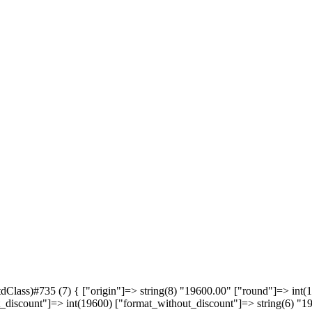
tdClass)#735 (7) { ["origin"]=> string(8) "19600.00" ["round"]=> int(
discount"]=> int(19600) ["format_without_discount"]=> string(6) "19 