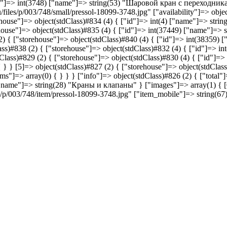
id"]=> int(3748) ["name"]=> string(53) "Шаровой кран с переходниками
files/p/003/748/small/pressol-18099-3748.jpg" ["availability"]=> object
rehouse"]=> object(stdClass)#834 (4) { ["id"]=> int(4) ["name"]=> stri
rehouse"]=> object(stdClass)#835 (4) { ["id"]=> int(37449) ["name"]=> 
2) { ["storehouse"]=> object(stdClass)#840 (4) { ["id"]=> int(38359)
ss)#838 (2) { ["storehouse"]=> object(stdClass)#832 (4) { ["id"]=> in
Class)#829 (2) { ["storehouse"]=> object(stdClass)#830 (4) { ["id"]=> 
} } [5]=> object(stdClass)#827 (2) { ["storehouse"]=> object(stdClas
"]=> array(0) { } } } ["info"]=> object(stdClass)#826 (2) { ["total"]=>
"name"]=> string(28) "Краны и клапаны" } ["images"]=> array(1) { [0]
les/p/003/748/item/pressol-18099-3748.jpg" ["item_mobile"]=> string(67)