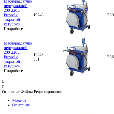
Маслораздатчик
передвижной
200-220 л
239
Pressol с
19248
закрытой
катушкой
Подробнее
Маслораздатчик
передвижной
200-220 л
19248
236
Pressol с
551
закрытой
катушкой
Подробнее


Описание
Файлы
Редактирование
Модели
Описание