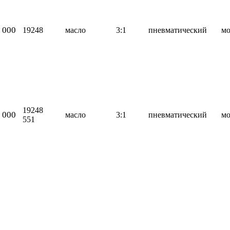
 000
19248
масло
3:1
пневматический
м
19248
 000
масло
3:1
пневматический
м
551