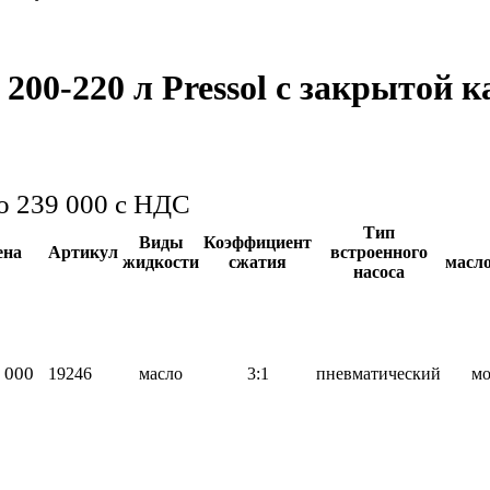
200-220 л Pressol с закрытой 
до 239 000
с НДС
Тип
Виды
Коэффициент
ена
Артикул
встроенного
жидкости
сжатия
масл
насоса
 000
19246
масло
3:1
пневматический
м