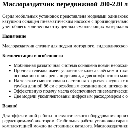
Маслораздатчик передвижной 200-220 л
Серия мобильных установок представлена моделями одинаковой
катушкой оснащен пневматическим насосом с производительнос
учет общего количества отпущенных смазывающих материалов.
Назначение
Маслораздатчик служит для подачи моторного, гидравлическог
Комплектация и особенности
Мобильная раздаточная система оснащена всеми необхо
Прочная тележка имеет усиленные колеса с лёгким и тих
основанию приварены подставки, а для комфортного ман
На тележке смонтирована настенная закрытая катушка с
трубка длиной 86 см с резьбовым соединением, штекер по
Эффективную подачу масла обеспечивает пневматический
Две модели укомплектованы цифровым расходомером с о
Важно!
Для эффективной работы пневматического оборудования произв
редуктором-лубрикатором. Стабильная работа установки гаран
комплектацией можно на страницах каталога. Маслораздатчики