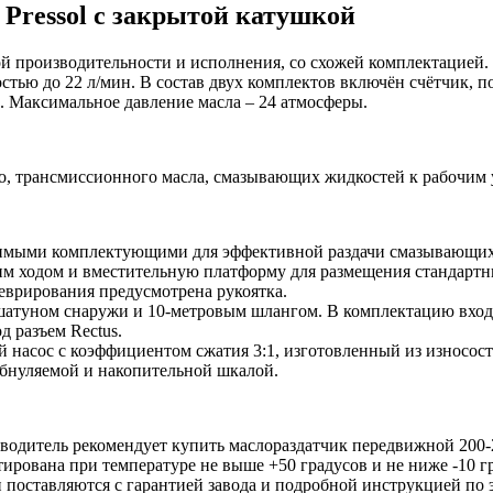
 Pressol с закрытой катушкой
 производительности и исполнения, со схожей комплектацией. М
тью до 22 л/мин. В состав двух комплектов включён счётчик, 
 Максимальное давление масла – 24 атмосферы.
о, трансмиссионного масла, смазывающих жидкостей к рабочим 
димыми комплектующими для эффективной раздачи смазывающих
им ходом и вместительную платформу для размещения стандартн
еврирования предусмотрена рукоятка.
 шатуном снаружи и 10-метровым шлангом. В комплектацию вход
д разъем Rectus.
 насос с коэффициентом сжатия 3:1, изготовленный из износос
бнуляемой и накопительной шкалой.
одитель рекомендует купить маслораздатчик передвижной 200-22
тирована при температуре не выше +50 градусов и не ниже -10 
 поставляются с гарантией завода и подробной инструкцией по 