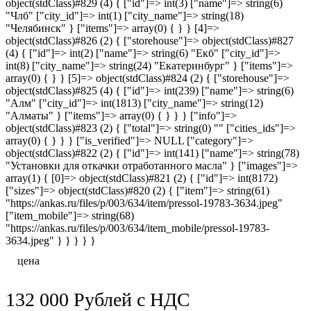
object(stdClass)#829 (4) { ["id"]=> int(3) ["name"]=> string(6)
"Члб" ["city_id"]=> int(1) ["city_name"]=> string(18)
"Челябинск" } ["items"]=> array(0) { } } [4]=>
object(stdClass)#826 (2) { ["storehouse"]=> object(stdClass)#827
(4) { ["id"]=> int(2) ["name"]=> string(6) "Екб" ["city_id"]=>
int(8) ["city_name"]=> string(24) "Екатеринбург" } ["items"]=>
array(0) { } } [5]=> object(stdClass)#824 (2) { ["storehouse"]=>
object(stdClass)#825 (4) { ["id"]=> int(239) ["name"]=> string(6)
"Алм" ["city_id"]=> int(1813) ["city_name"]=> string(12)
"Алматы" } ["items"]=> array(0) { } } } ["info"]=>
object(stdClass)#823 (2) { ["total"]=> string(0) "" ["cities_ids"]=>
array(0) { } } } ["is_verified"]=> NULL ["category"]=>
object(stdClass)#822 (2) { ["id"]=> int(141) ["name"]=> string(78)
"Установки для откачки отработанного масла" } ["images"]=>
array(1) { [0]=> object(stdClass)#821 (2) { ["id"]=> int(8172)
["sizes"]=> object(stdClass)#820 (2) { ["item"]=> string(61)
"https://ankas.ru/files/p/003/634/item/pressol-19783-3634.jpeg"
["item_mobile"]=> string(68)
"https://ankas.ru/files/p/003/634/item_mobile/pressol-19783-
3634.jpeg" } } } } }
цена
132 000
Рублей
с НДС