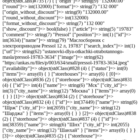
object(stdClass)#735 (7) { ["origin"]=> string(9) "132000.00"
["round"]=> int(132000) ["format"]=> string(7) "132 000"
["origin_without_discount"]=> string(9) "132000.00"
["round_without_discount"]=> int(132000)
["format_without_discount"]=> string(7) "132 000"
["show_discount"]=> bool(false) } ["article"]=> string(5) "19783"
["comment"]=> string(7) "Pressol" ["position"]=> int(1) ["id"]=>
int(3634) ["name"]=> string(79) "Маслосборник с
электроприводом Pressol 12 л, 19783" ["search_index"]=> int(1)
["url"]=> string(62) "ustanovki-dlya-otkachki-otrabotannogo-
masla/pressol-19783-3634" ["image"]=> string(62)
"https://ankas.ru/files/p/003/634/small/pressol-19783-3634.jpeg"
["availability"]=> object(stdClass)#828 (4) { ["status"]=> int(0)
["items"]=> array(0) { } ["storehouses"]=> array(6) { [0]=>
object(stdClass)#836 (2) { ["storehouse"]=> object(stdClass)#831
(4) { ["id"]=> int(4) ["name"]=> string(6) "Мск" ["city_id"]=>
int(3) ["city_name"]=> string(12) "Москва" } ["items"]=> array(0)
{ } } [1]=> object(stdClass)#834 (2) { ["storehouse"]=>
object(stdClass)#832 (4) { ["id"]=> int(37449) ["name"]=> string(6)
"Шрж" ["city_id"]=> int(2059) ["city_name"]=> string(12)
"Шарджа" } ["items"]=> array(0) { } } [2]=> object(stdClass)#838
(2) { ["storehouse"]=> object(stdClass)#837 (4) { ["id"]=>
int(38359) ["name"]=> string(6) "Шнх" ["city_id"]=> int(2055)
["city_name"]=> string(12) "Шанхай" } ["items"]=> array(0) { } }
[3]=> object(stdClass)#835 (2) { ["storehouse"]=>