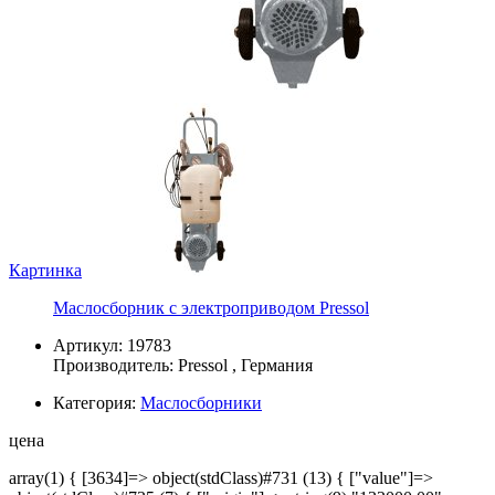
Картинка
Маслосборник с электроприводом Pressol
Артикул: 19783
Производитель:
Pressol
, Германия
Категория:
Маслосборники
цена
array(1) { [3634]=> object(stdClass)#731 (13) { ["value"]=>