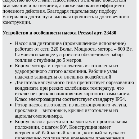
всасывания и нагнетания, а также высокий коэффициент
полезного действия. Благодаря тщательному подбору
материалов достигнута высокая прочность и долговечность
конструкции.
Устройство и особенности насоса Pressol арт. 23430
Насос для дизтоплива (промышленное исполнение)
работает от сети 220 Вольт. Мощность мотора – 600 Вт.
Самовсасывающее устройство обеспечивает забор
топлива с глубины до 5 метров.
Корпус мотора и переключатель изготовлены из
ударопрочного литого алюминия. Рабочие узлы
надежно защищены от внешних воздействий.
Двигатель капсульного типа препятствует образованию
конденсата при резких колебаниях температур, что
исключает риск возникновения короткого замыкания.
Класс электрозащиты соответствует стандарту IP54.
Ротор насоса изготовлен из высокопрочного чугуна,
прокладки – витоновые, крылья изготовлены из
ацетальгомополимера.
Корпус насоса рассчитан на монтаж в произвольном
положении, с шагом 90°. Конструкция имеет
встроенный байпасный клапан, который запускают
циркуляцию топлива при временном прекращении