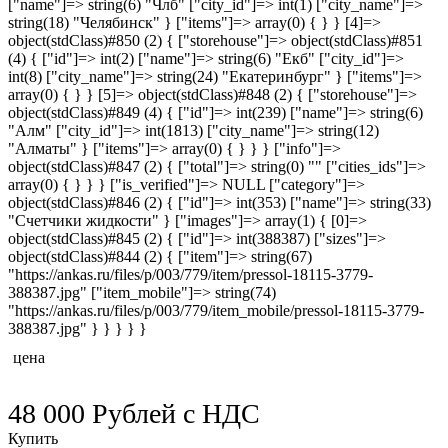
["name"]=> string(6) "Члб" ["city_id"]=> int(1) ["city_name"]=>
string(18) "Челябинск" } ["items"]=> array(0) { } } [4]=>
object(stdClass)#850 (2) { ["storehouse"]=> object(stdClass)#851
(4) { ["id"]=> int(2) ["name"]=> string(6) "Екб" ["city_id"]=>
int(8) ["city_name"]=> string(24) "Екатеринбург" } ["items"]=>
array(0) { } } [5]=> object(stdClass)#848 (2) { ["storehouse"]=>
object(stdClass)#849 (4) { ["id"]=> int(239) ["name"]=> string(6)
"Алм" ["city_id"]=> int(1813) ["city_name"]=> string(12)
"Алматы" } ["items"]=> array(0) { } } } ["info"]=>
object(stdClass)#847 (2) { ["total"]=> string(0) "" ["cities_ids"]=>
array(0) { } } } ["is_verified"]=> NULL ["category"]=>
object(stdClass)#846 (2) { ["id"]=> int(353) ["name"]=> string(33)
"Счетчики жидкости" } ["images"]=> array(1) { [0]=>
object(stdClass)#845 (2) { ["id"]=> int(388387) ["sizes"]=>
object(stdClass)#844 (2) { ["item"]=> string(67)
"https://ankas.ru/files/p/003/779/item/pressol-18115-3779-
388387.jpg" ["item_mobile"]=> string(74)
"https://ankas.ru/files/p/003/779/item_mobile/pressol-18115-3779-
388387.jpg" } } } } }
цена
48 000
Рублей
с НДС
Купить