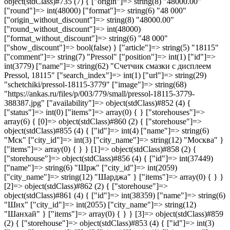
object(stdClass)#735 (7) { ["origin"]=> string(8) "48000.00"
["round"]=> int(48000) ["format"]=> string(6) "48 000"
["origin_without_discount"]=> string(8) "48000.00"
["round_without_discount"]=> int(48000)
["format_without_discount"]=> string(6) "48 000"
["show_discount"]=> bool(false) } ["article"]=> string(5) "18115"
["comment"]=> string(7) "Pressol" ["position"]=> int(1) ["id"]=>
int(3779) ["name"]=> string(62) "Счетчик смазки с дисплеем
Pressol, 18115" ["search_index"]=> int(1) ["url"]=> string(29)
"schetchiki/pressol-18115-3779" ["image"]=> string(68)
"https://ankas.ru/files/p/003/779/small/pressol-18115-3779-
388387.jpg" ["availability"]=> object(stdClass)#852 (4) {
["status"]=> int(0) ["items"]=> array(0) { } ["storehouses"]=>
array(6) { [0]=> object(stdClass)#860 (2) { ["storehouse"]=>
object(stdClass)#855 (4) { ["id"]=> int(4) ["name"]=> string(6)
"Мск" ["city_id"]=> int(3) ["city_name"]=> string(12) "Москва" }
["items"]=> array(0) { } } [1]=> object(stdClass)#858 (2) {
["storehouse"]=> object(stdClass)#856 (4) { ["id"]=> int(37449)
["name"]=> string(6) "Шрж" ["city_id"]=> int(2059)
["city_name"]=> string(12) "Шарджа" } ["items"]=> array(0) { } }
[2]=> object(stdClass)#862 (2) { ["storehouse"]=>
object(stdClass)#861 (4) { ["id"]=> int(38359) ["name"]=> string(6)
"Шнх" ["city_id"]=> int(2055) ["city_name"]=> string(12)
"Шанхай" } ["items"]=> array(0) { } } [3]=> object(stdClass)#859
(2) { ["storehouse"]=> object(stdClass)#853 (4) { ["id"]=> int(3)