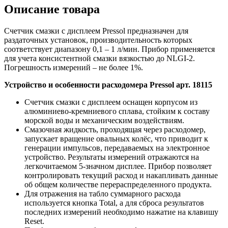
Описание товара
Счетчик смазки с дисплеем Pressol предназначен для
раздаточных установок, производительность которых
соответствует диапазону 0,1 – 1 л/мин. Прибор применяется
для учета консистентной смазки вязкостью до NLGI-2.
Погрешность измерений – не более 1%.
Устройство и особенности расходомера Pressol арт. 18115
Счетчик смазки с дисплеем оснащен корпусом из
алюминиево-кремниевого сплава, стойким к составу
морской воды и механическим воздействиям.
Смазочная жидкость, проходящая через расходомер,
запускает вращение овальных колёс, что приводит к
генерации импульсов, передаваемых на электронное
устройство. Результаты измерений отражаются на
легкочитаемом 5-значном дисплее. Прибор позволяет
контролировать текущий расход и накапливать данные
об общем количестве перераспределенного продукта.
Для отражения на табло суммарного расхода
используется кнопка Total, а для сброса результатов
последних измерений необходимо нажатие на клавишу
Reset.