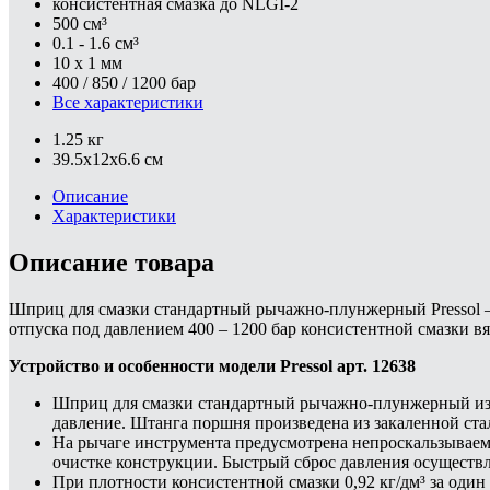
консистентная смазка до NLGI-2
500 см³
0.1 - 1.6 см³
10 х 1 мм
400 / 850 / 1200 бар
Все характеристики
1.25 кг
39.5x12x6.6 см
Описание
Характеристики
Описание товара
Шприц для смазки стандартный рычажно-плунжерный Pressol – э
отпуска под давлением 400 – 1200 бар консистентной смазки в
Устройство и особенности модели Pressol арт. 12638
Шприц для смазки стандартный рычажно-плунжерный изго
давление. Штанга поршня произведена из закаленной ста
На рычаге инструмента предусмотрена непроскальзываем
очистке конструкции. Быстрый сброс давления осуществ
При плотности консистентной смазки 0,92 кг/дм³ за оди