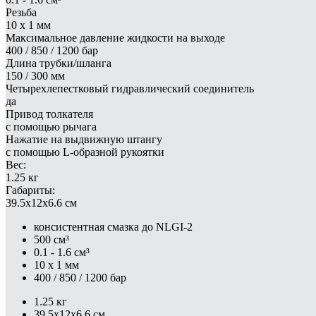
Резьба
10 х 1 мм
Максимальное давление жидкости на выходе
400 / 850 / 1200 бар
Длина трубки/шланга
150 / 300 мм
Четырехлепестковый гидравлический соединитель
да
Привод толкателя
с помощью рычага
Нажатие на выдвижную штангу
с помощью L-образной рукоятки
Вес:
1.25 кг
Габариты:
39.5x12x6.6 см
консистентная смазка до NLGI-2
500 см³
0.1 - 1.6 см³
10 х 1 мм
400 / 850 / 1200 бар
1.25 кг
39.5x12x6.6 см