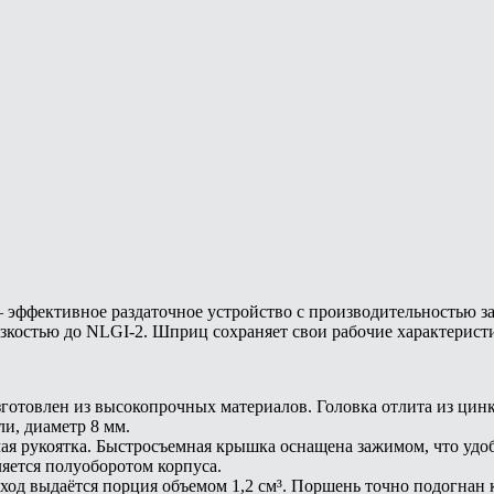
ффективное раздаточное устройство с производительностью за о
язкостью до NLGI-2. Шприц сохраняет свои рабочие характерист
товлен из высокопрочных материалов. Головка отлита из цинка
ли, диаметр 8 мм.
ая рукоятка. Быстросъемная крышка оснащена зажимом, что удо
ляется полуоборотом корпуса.
н ход выдаётся порция объемом 1,2 см³. Поршень точно подогнан