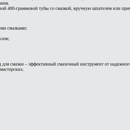
ания.
вой 400-граммовой тубы со смазкой, вручную шпателем или пр
ыми смазками;
клов;
ля смазки – эффективный смазочный инструмент от надежного 
мастерских.