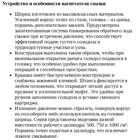
Устройство и особенности нагнетателя смазки
Шприц изготовлен из высококлассных материалов.
Усиленный корпус отлит из стали, головка – из цинка,
поршень дополнительно закален. Предусмотрена
запатентованная система блокирования обратного хода
смазки при встречном давлении, что способствует
эффективной подаче густого солидола в
труднодоступные участки и узлы.
Конструкция выполнена таким образом, чтобы при
минимальном открытии рычага солидол подавался в
головку, что особенно удобно при выполнении
операций в стеснённых пространствах.
Крышка имеет быстросъемную конструкцию и
снабжена зажимной клеммой. Штанга фиксируется в
любом положении, что открывает легкий доступ к
пружине и уплотнительной муфте. Это удобно при
ручном заполнении солидола и вставке сменного
картриджа.
Излишнее давление можно сбросить, повернув корпус
на пол-оборота либо используя ниппель на головке
шприца. Серия представлена моделями разной
вместимости рабочего цилиндра: 500, 750 и 1000 cм³.
Поршень точно подогнан к цилиндру, что исключает
ложное смазывание.