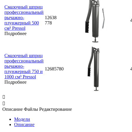
Смазочный шприц
профессиональный
рычажно-
12638
плунжерный 500
778
см³ Pressol
Подробнее
Смазочный шприц
профессиональный
рычажно-
12685780
плунжерный 750 и
1000 см³ Pressol
Подробнее


Описание
Файлы
Редактирование
Модели
Описание