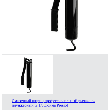
Смазочный шприц профессиональный рычажно-
плунжерный G 1/8 дюйма Pressol