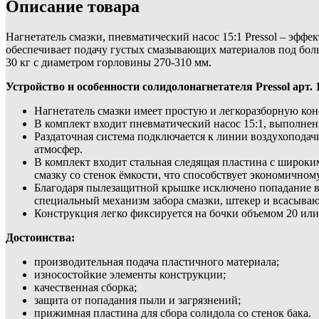
Описание товара
Нагнетатель смазки, пневматический насос 15:1 Pressol – эфф
обеспечивает подачу густых смазывающих материалов под боль
30 кг с диаметром горловины 270-310 мм.
Устройство и особенности солидолонагнетателя Pressol арт. 
Нагнетатель смазки имеет простую и легкоразборную ко
В комплект входит пневматический насос 15:1, выполнен
Раздаточная система подключается к линии воздухоподачи 
атмосфер.
В комплект входит стальная следящая пластина с широк
смазку со стенок ёмкости, что способствует экономичном
Благодаря пылезащитной крышке исключено попадание в 
специальный механизм забора смазки, штекер и всасыва
Конструкция легко фиксируется на бочки объемом 20 или 
Достоинства:
производительная подача пластичного материала;
износостойкие элементы конструкции;
качественная сборка;
защита от попадания пыли и загрязнений;
прижимная пластина для сбора солидола со стенок бака.