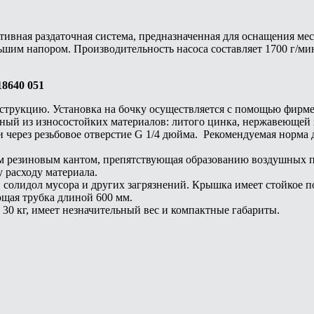
ективная раздаточная система, предназначенная для оснащения м
шим напором. Производительность насоса составляет 1700 г/мин
18640 051
нструкцию. Установка на бочку осуществляется с помощью фирме
ный из износостойких материалов: литого цинка, нержавеющей 
через резьбовое отверстие G 1/4 дюйма. Рекомендуемая норма да
им резиновым кантом, препятствующая образованию воздушных 
у расходу материала.
солидол мусора и других загрязнений. Крышка имеет стойкое по
ющая трубка длиной 600 мм.
30 кг, имеет незначительный вес и компактные габариты.