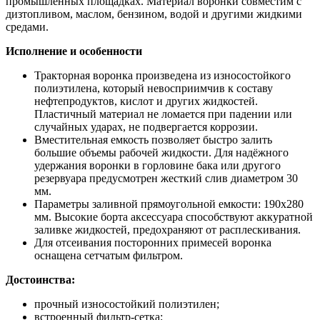
промышленных площадках. Материал воронки совместим с
дизтопливом, маслом, бензином, водой и другими жидкими
средами.
Исполнение и особенности
Тракторная воронка произведена из износостойкого
полиэтилена, который невосприимчив к составу
нефтепродуктов, кислот и других жидкостей.
Пластичный материал не ломается при падении или
случайных ударах, не подвергается коррозии.
Вместительная емкость позволяет быстро залить
большие объемы рабочей жидкости. Для надёжного
удержания воронки в горловине бака или другого
резервуара предусмотрен жесткий слив диаметром 30
мм.
Параметры заливной прямоугольной емкости: 190х280
мм. Высокие борта аксессуара способствуют аккуратной
заливке жидкостей, предохраняют от расплескивания.
Для отсеивания посторонних примесей воронка
оснащена сетчатым фильтром.
Достоинства:
прочный износостойкий полиэтилен;
встроенный фильтр-сетка;